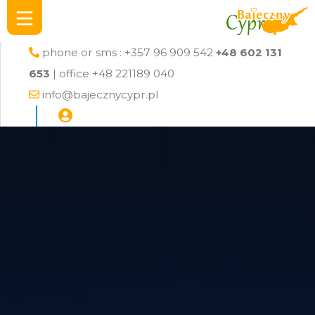
phone or sms : +357 96 909 542
+48 602 131
653
| office +48 221189 040
info@bajecznycypr.pl