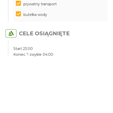
prywatny transport
butelka wody
CELE OSIĄGNIĘTE
Start 23:00
Koniec ? zwykle 04:00
Imprezowy przejazd po Pafos.
Zwiedzamy nocą Pafos.
CO ZOBACZYMY?
Port w Pafos
Promenada w Pafos