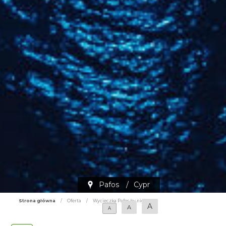
Pafos
/
Cypr
Strona główna
/
Oferta
/
Wycieczka Pafos by night
A
A
A