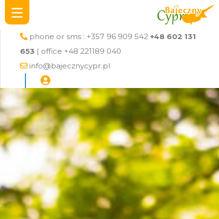
phone or sms : +357 96 909 542
+48 602 131
653
| office +48 221189 040
info@bajecznycypr.pl