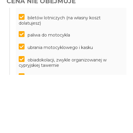
CENA NIE OBEJMUJE
biletów lotniczych (na własny koszt
dolatujesz)
paliwa do motocykla
ubrania motocyklowego i kasku
obiadokolacji, zwykle organizowanej w
cypryjskiej tawernie
ubezpieczenia NWKL obejmującego sporty
rekreacyjne
pobytu osoby towarzyszącej – dopłata w
wysokości 360 EUR.
NOTA
Zgodnie z Ustawą o imprezach turystycznych i