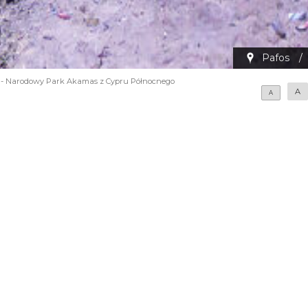
Pafos
/
 - Narodowy Park Akamas z Cypru Północnego
A
A