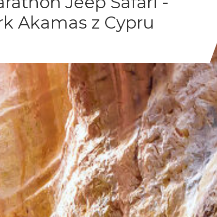
athon Jeep Safari -
k Akamas z Cypru