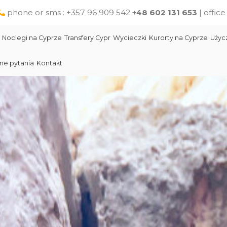
phone or sms : +357 96 909 542
+48 602 131 653
| offic
Noclegi na Cyprze
Transfery Cypr
Wycieczki
Kurorty na Cyprze
Użyc
ne pytania
Kontakt
Larnaka
Słynni ludzie Cypru
Wycieczki jednodniowe na Cyprze z Pafos
Skała Afodyty
Limassol
Restauracje na Cyprze
Wycieczki z Larnaki
Lara Beach Plaża
Pomoc na Cyprze dla polskich turystów
Wycieczki z Protaras
Lokalne produkty na Cyprze
Cypr Atrakcje
Cypr - Państwo
Skała Afodyty