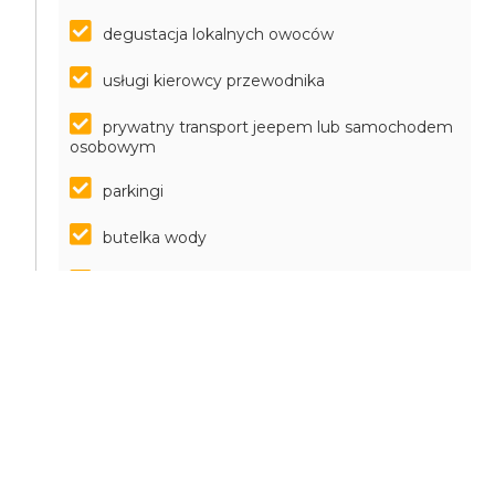
degustacja lokalnych owoców
usługi kierowcy przewodnika
prywatny transport jeepem lub samochodem
osobowym
parkingi
butelka wody
filiżanka cypryjskiej kawy
CELE OSIĄGNIĘTE
Niesamowita wycieczka wzdłuż północno-
zachodniego wybrzeża Cypru, znanego jako Park
Narodowy Półwyspu Akamas.
Po drodze mijamy Kościół św. Jerzego. Ten kościół