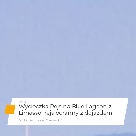
Oferta
Wycieczka Rejs na Blue Lagoon z
Limassol rejs poranny z dojazdem
Blue Lagoon z Limassol - Tu musisz być!