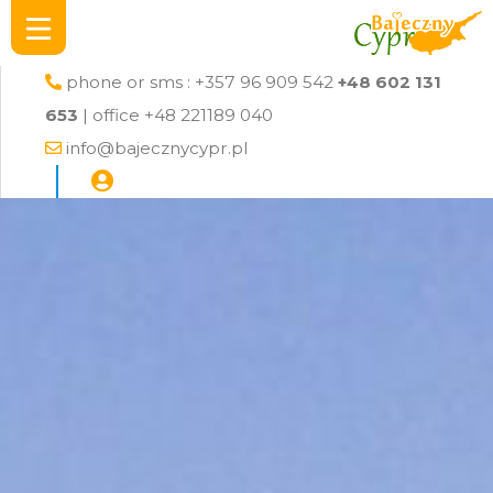
phone or sms : +357 96 909 542
+48 602 131
653
| office +48 221189 040
info@bajecznycypr.pl