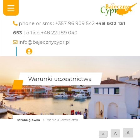
phone or sms : +357 96 909 542
+48 602 131
653
| office +48 221189 040
info@bajecznycypr.pl
Warunki uczestnictwa
Strona główna
/
Warunki uczestnictwa
A
A
A