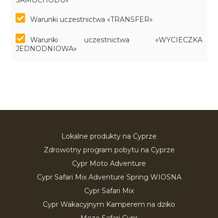
SAMOCHODU»
Warunki uczestnictwa «TRANSFER»
Warunki uczestnictwa «WYCIECZKA
JEDNODNIOWA»
Lokalne produkty na Cyprze
Zdrowotny program pobytu na Cyprze
Cypr Moto Adventure
Cypr Safari Mix Adventure Spring WIOSNA
Cypr Safari Mix
Cypr Wakacyjnym Kamperem na dziko